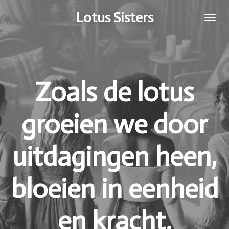
Ga
Lotus Sisters
direct
naar
de
hoofdinhoud
Zoals de lotus
groeien we door
uitdagingen heen,
bloeien in eenheid
en kracht.